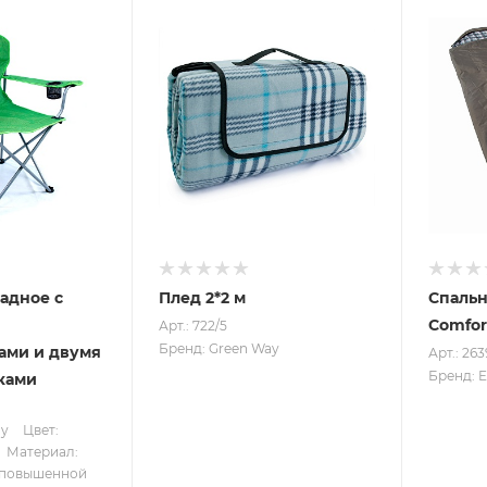
адное с
Плед 2*2 м
Спаль
Comfor
Арт.: 722/5
Бренд: Green Way
ами и двумя
Арт.: 263
Бренд: E
ками
ay
Цвет:
Материал:
 повышенной