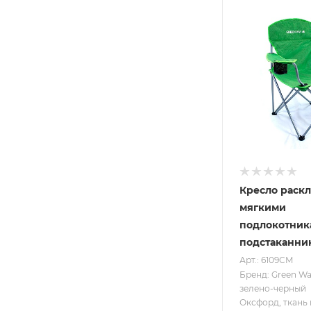
Кресло раскл
мягкими
подлокотник
подстаканни
Арт.: 6109CM
Бренд: Green W
зелено-черный
Оксфорд, ткань