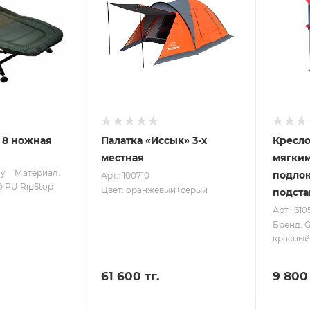
 8 ножная
Палатка «Иссык» 3-х
Кресло
местная
мягки
ay
Материал:
подлок
Арт.: 100710
D PU RipStop
Цвет: оранжевый+серый
подст
Арт.: 61
Бренд: 
красный
61 600 тг.
9 800 