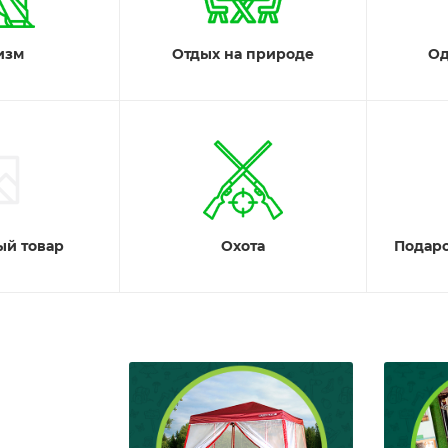
изм
Отдых на природе
Од
й товар
Охота
Подар