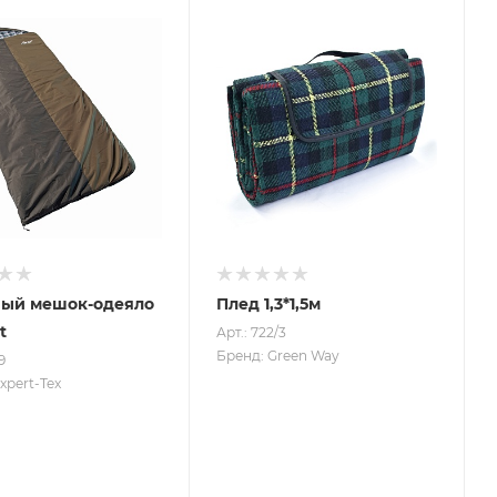
ный мешок-одеяло
Плед 1,3*1,5м
t
Арт.: 722/3
Бренд: Green Way
9
xpert-Tex