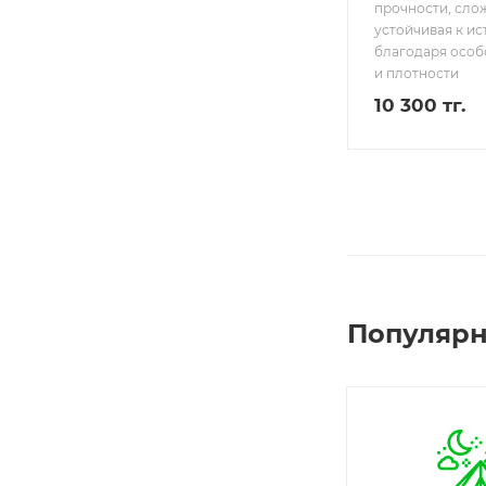
прочности, сло
устойчивая к и
благодаря особ
и плотности
10 300 тг.
Популярн