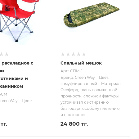
 раскладное с
Спальный мешок
ми
Арт.: СПМ-1
Бренд: Green Way
Цвет:
отниками и
камуфлированный
Материал:
аканником
Оксфорд, ткань повышенной
05CM
прочности, сложной фактуры
Green Way
Цвет:
устойчивая к истиранию
благодаря особому плетению
и плотности
тг.
24 800 тг.