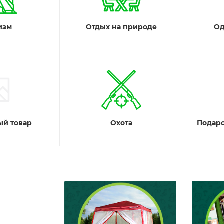
изм
Отдых на природе
Од
й товар
Охота
Подар