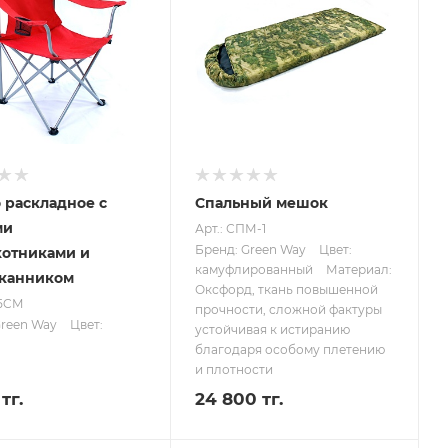
 раскладное с
Спальный мешок
ми
Арт.: СПМ-1
Бренд: Green Way
Цвет:
отниками и
камуфлированный
Материал:
аканником
Оксфорд, ткань повышенной
05CM
прочности, сложной фактуры
Green Way
Цвет:
устойчивая к истиранию
благодаря особому плетению
и плотности
тг.
24 800 тг.