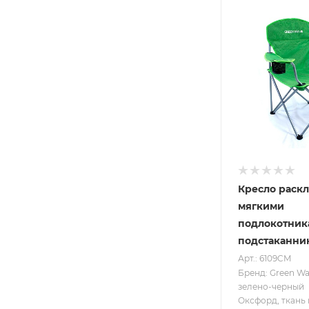
Кресло раскл
мягкими
подлокотник
подстаканни
Арт.: 6109CM
Бренд: Green W
зелено-черный
Оксфорд, ткань