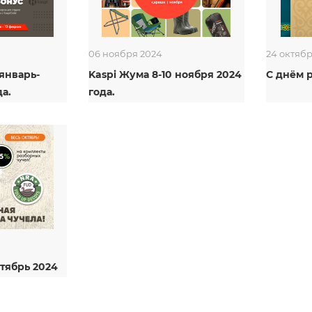
06 ноября 2024
24 октяб
 январь-
Kaspi Жума 8-10 ноября 2024
С днём 
а.
года.
тябрь 2024