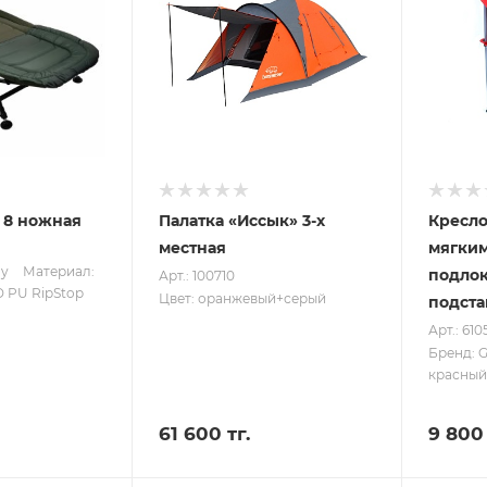
 8 ножная
Палатка «Иссык» 3-х
Кресло
местная
мягки
ay
Материал:
подлок
Арт.: 100710
D PU RipStop
Цвет: оранжевый+серый
подст
Арт.: 61
Бренд: 
красный
61 600 тг.
9 800 