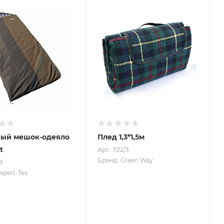
ный мешок-одеяло
Плед 1,3*1,5м
t
Арт.: 722/3
Бренд: Green Way
9
xpert-Tex