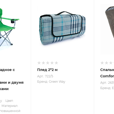
адное с
Плед 2*2 м
Спаль
Comfor
Арт.: 722/5
Бренд: Green Way
ами и двумя
Арт.: 263
Бренд: E
ками
ay
Цвет:
Материал:
 повышенной