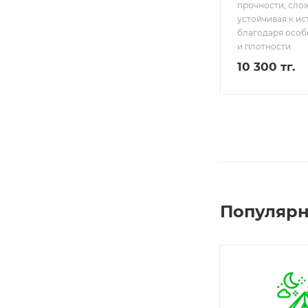
прочности, сло
устойчивая к и
благодаря особ
и плотности
10 300 тг.
Популярн