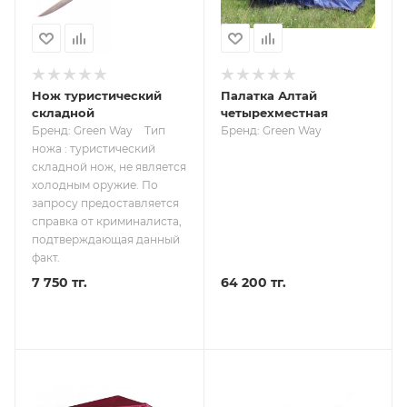
Нож туристический
Палатка Алтай
складной
четырехместная
Бренд: Green Way
Тип
Бренд: Green Way
ножа : туристический
складной нож, не является
холодным оружие. По
запросу предоставляется
справка от криминалиста,
подтверждающая данный
факт.
7 750 тг.
64 200 тг.