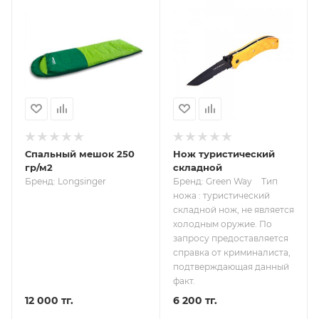
Спальный мешок 250
Нож туристический
гр/м2
складной
Бренд: Longsinger
Бренд: Green Way
Тип
ножа : туристический
складной нож, не является
холодным оружие. По
запросу предоставляется
справка от криминалиста,
подтверждающая данный
факт.
12 000 тг.
6 200 тг.