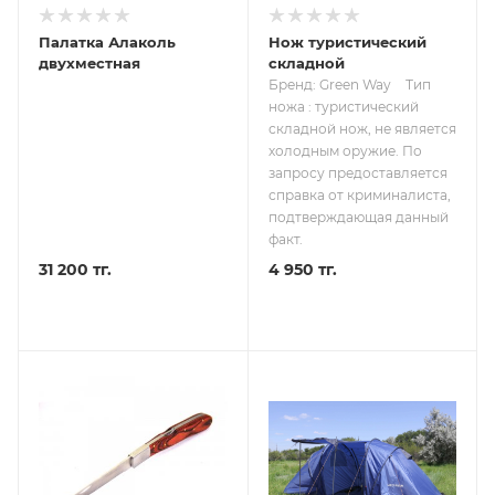
Палатка Алаколь
Нож туристический
двухместная
складной
Бренд: Green Way
Тип
ножа : туристический
складной нож, не является
холодным оружие. По
запросу предоставляется
справка от криминалиста,
подтверждающая данный
факт.
31 200 тг.
4 950 тг.