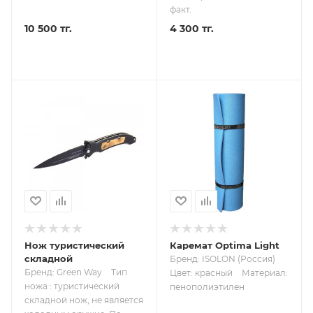
факт.
10 500 тг.
4 300 тг.
Нож туристический
Каремат Optima Light
складной
Бренд: ISOLON (Россия)
Бренд: Green Way
Тип
Цвет: красный
Материал:
ножа : туристический
пенополиэтилен
складной нож, не является