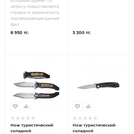
холодным оружие. По
запросу предоставляется
справка от криминалиста,
подтверждающая данный
факт.
8 950 тг.
5 300 тг.
Нож туристический
Нож туристический
складной
складной