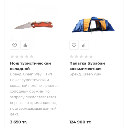
Нож туристический
Палатка Бурабай
складной
восьмиместная
Бренд: Green Way
Тип
Бренд: Green Way
ножа : туристический
складной нож, не является
холодным оружие. По
запросу предоставляется
справка от криминалиста,
подтверждающая данный
факт.
3 650 тг.
124 900 тг.