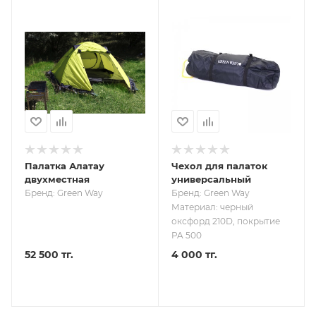
Палатка Алатау
Чехол для палаток
двухместная
универсальный
Бренд: Green Way
Бренд: Green Way
Материал: черный
оксфорд 210D, покрытие
PA 500
52 500 тг.
4 000 тг.