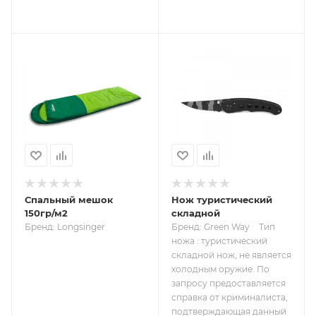
Спальный мешок
Нож туристический
150гр/м2
складной
Бренд: Longsinger
Бренд: Green Way
Тип
ножа : туристический
складной нож, не является
холодным оружие. По
запросу предоставляется
справка от криминалиста,
подтверждающая данный