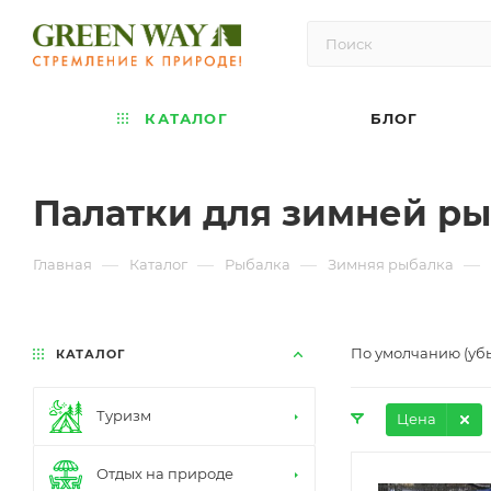
КАТАЛОГ
БЛОГ
Палатки для зимней р
—
—
—
—
Главная
Каталог
Рыбалка
Зимняя рыбалка
По умолчанию (уб
КАТАЛОГ
Туризм
Цена
Отдых на природе