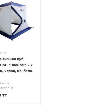
а зимняя куб
ЫТ "Эконом", 2-х
, 3 слоя, цв. бело-
-TW-07
Следопыт
 тг.