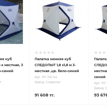
яя куб
Палатка зимняя куб
Палатк
х местная, 3
СЛЕДОПЫТ 1,8 х1,8 м 3-
СЛЕДОП
ло-синий
местная ,цв. бело-синий
местная
синий
Арт.: PF-TW-04
т
Бренд: Следопыт
Арт.: PF
Бренд: 
91 608 тг.
93 678