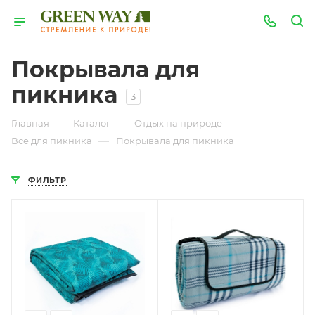
Покрывала для
пикника
3
—
—
—
Главная
Каталог
Отдых на природе
—
Все для пикника
Покрывала для пикника
ФИЛЬТР