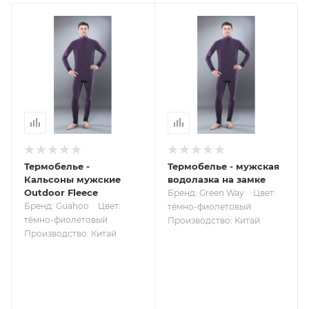
Термобелье -
Термобелье - мужская
Кальсоны мужские
водолазка на замке
Outdoor Fleece
Бренд: Green Way
Цвет:
Бренд: Guahoo
Цвет:
тёмно-фиолетовый
тёмно-фиолетовый
Производство: Китай
Производство: Китай